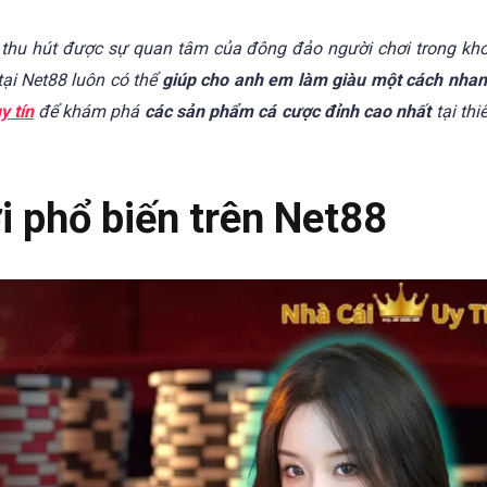
ể thu hút được sự quan tâm của đông đảo người chơi trong kh
 tại Net88 luôn có thể
giúp cho anh em làm giàu một cách nha
y tín
để khám phá
các sản phẩm cá cược đỉnh cao nhất
tại th
i phổ biến trên Net88