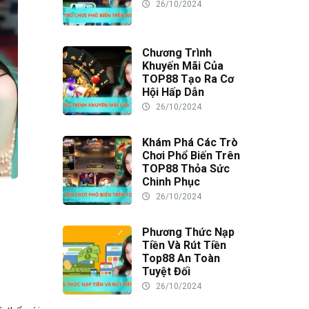
26/10/2024
Chương Trình
Khuyến Mãi Của
TOP88 Tạo Ra Cơ
Hội Hấp Dẫn
26/10/2024
Khám Phá Các Trò
Chơi Phổ Biến Trên
TOP88 Thỏa Sức
Chinh Phục
26/10/2024
Phương Thức Nạp
Tiền Và Rút Tiền
Top88 An Toàn
Tuyệt Đối
26/10/2024