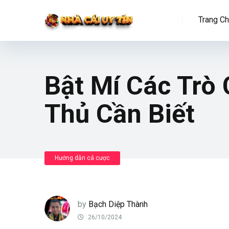
Trang C
Bật Mí Các Trò
Thủ Cần Biết
Hướng dẫn cá cược
by
Bạch Diệp Thành
26/10/2024