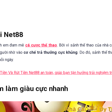
ái Net88
anh em đam mê
cá cược thể thao
. Bởi vì sảnh thể thao của nhà c
 người nhờ vào
cơ chế trả thưởng cực khủng
. Do đó, sảnh thể th
ỗi ngày.
iền Và Rút Tiền Net88 an toàn, giúp bạn tận hưởng trải nghiệm tr
em làm giàu cực nhanh