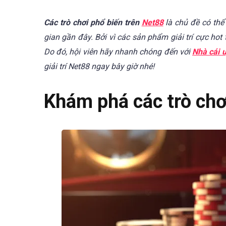
Các trò chơi phổ biến trên
Net88
là chủ đề có th
gian gần đây. Bởi vì các sản phẩm giải trí cực hot
Do đó, hội viên hãy nhanh chóng đến với
Nhà cái u
giải trí Net88 ngay bây giờ nhé!
Khám phá các trò chơ