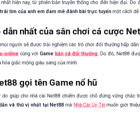
 nhất hiện nay, từ phiên bản truyền thống cho đến hiện đại. Do đ
trái tim của anh em đam mê đánh bài trực tuyến
một cách dễ 
 dẫn nhất của sân chơi cá cược Ne
, mọi người sẽ được trải nghiệm các trò chơi đổi thưởng hấp dẫn
ỉu online
cùng với
Game
bắn cá đổi thưởng
. Do đó, Net88 đư
u hóa giấc mộng giàu sang của mình.
Net88 gọi tên Game nổ hũ
 do giúp cho nhà cái Net88 chiếm được chỗ đứng vững chắc tr
ẫn và thú vị nhất tại Net88
mà
Nhà Cái Uy Tín
muốn giới thiệ