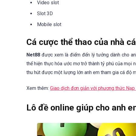
Video slot
Slot 3D
Mobile slot
Cá cược thể thao của nhà c
Net88
được xem là điểm đến lý tưởng dành cho 
thể hiện thực hóa ước mơ trở thành tỷ phú của mọi
thu hút được một lượng lớn anh em tham gia cá độ m
Xem thêm:
Giao dịch đơn giản với phương thức Nạp T
Lô đề online giúp cho anh 