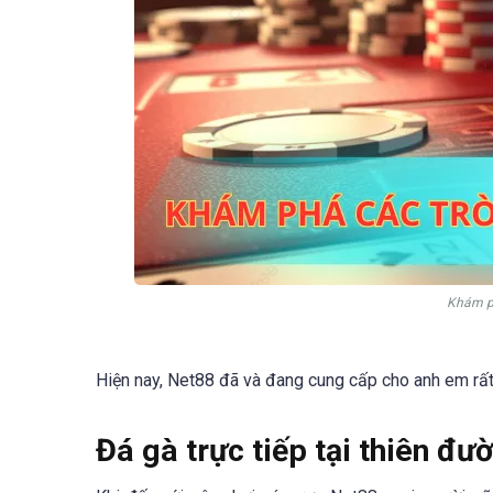
Khám ph
Hiện nay, Net88 đã và đang cung cấp cho anh em rất 
Đá gà trực tiếp tại thiên đư