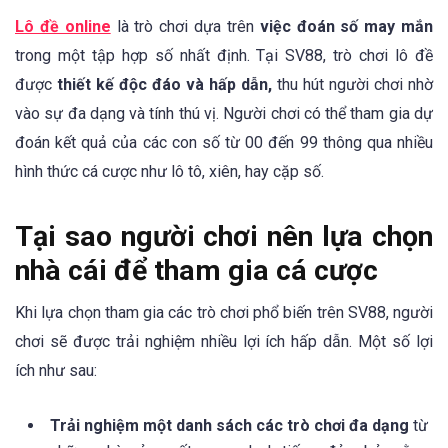
Lô đề online
là trò chơi dựa trên
việc đoán số may mắn
trong một tập hợp số nhất định. Tại SV88, trò chơi lô đề
được
thiết kế độc đáo và hấp dẫn,
thu hút người chơi nhờ
vào sự đa dạng và tính thú vị. Người chơi có thể tham gia dự
đoán kết quả của các con số từ 00 đến 99 thông qua nhiều
hình thức cá cược như lô tô, xiên, hay cặp số.
Tại sao người chơi nên lựa chọn
nhà cái để tham gia cá cược
Khi lựa chọn tham gia các trò chơi phổ biến trên SV88, người
chơi sẽ được trải nghiệm nhiều lợi ích hấp dẫn. Một số lợi
ích như sau:
Trải nghiệm một danh sách các trò chơi đa dạng
từ