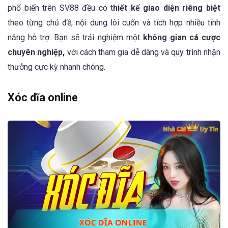
phổ biến trên SV88 đều có t
hiết kế giao diện riêng biệt
theo từng chủ đề, nội dung lôi cuốn và tích hợp nhiều tính
năng hỗ trợ. Bạn sẽ trải nghiệm một
không gian cá cược
chuyên nghiệp,
với cách tham gia dễ dàng và quy trình nhận
thưởng cực kỳ nhanh chóng.
Xóc dĩa online