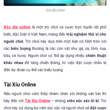
Xóc dĩa online
Xóc dĩa online
là một trò chơi cá cược trực tuyến rất phổ
biến, đặc biệt ở Việt Nam, mang đến
trải nghiệm thú vị cho
người chơi.
Trò chơi này dựa trên một bàn cờ hình tròn với
các
biểu tượng
thường là các con vật như gà, cá, tôm, cua,
bầu, và hươu. Người chơi có thể áp dụng nhiều
chiến thuật
khác nhau
để tăng chiến thắng, từ việc đặt cược chẵn lẻ
đến dự đoán cụ thể các biểu tượng.
Tài Xỉu Online
Nếu người chơi cảm thấy nhàm chán với những ván bài thì
hãy đến với
Tài Xỉu Online
– những
viên xúc xắc kì bí.
Trò
chơi này sử dụng ba viên xúc xắc và người chơi sẽ
đặt cược