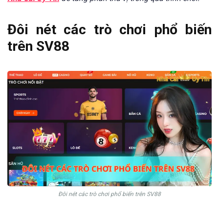
Đôi nét các trò chơi phổ biến
trên SV88
Đôi nét các trò chơi phổ biến trên SV88