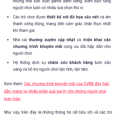
những nhà sản xuất game danh tiếng, đảm bảo rằng
người chơi luôn có nhiều lựa chọn thú vị.
Các trò chơi được
thiết kế với đồ họa sắc nét
và âm
thanh sống động, mang đến cảm giác chân thực nhất
khi tham gia.
Nhà cái
thường xuyên cập nhật
và
triển khai các
chương trình khuyến mãi
cùng ưu đãi hấp dẫn cho
người chơi.
Hệ thống dịch vụ
chăm sóc khách hàng
luôn sẵn
sàng và hỗ trợ người chơi tận tình, tận tâm.
Xem thêm:
Các chương trình khuyến mãi của SV88 đầy hấp
dẫn, mang lại nhiều phần quà giá trị cho những người chơi
may mắn.
Như vậy, trên đây là những thông tin rất hữu ích về các trò