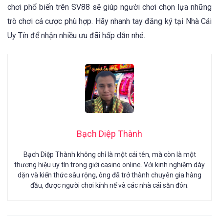
chơi phổ biến trên SV88 sẽ giúp người chơi chọn lựa những
trò chơi cá cược phù hợp. Hãy nhanh tay đăng ký tại Nhà Cái
Uy Tín để nhận nhiều ưu đãi hấp dẫn nhé.
Bạch Diệp Thành
Bạch Diệp Thành không chỉ là một cái tên, mà còn là một
thương hiệu uy tín trong giới casino online. Với kinh nghiệm dày
dặn và kiến thức sâu rộng, ông đã trở thành chuyên gia hàng
đầu, được người chơi kính nể và các nhà cái săn đón.