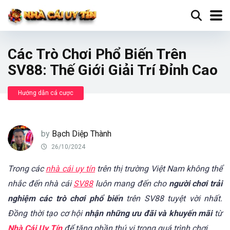
Các Trò Chơi Phổ Biến Trên
SV88: Thế Giới Giải Trí Đỉnh Cao
Hướng dẫn cá cược
by
Bạch Diệp Thành
26/10/2024
Trong các
nhà cái uy tín
trên thị trường Việt Nam không thể
nhắc đến nhà cái
SV88
luôn mang đến cho
người chơi trải
nghiệm các trò chơi phổ biến
trên SV88 tuyệt vời nhất.
Đồng thời tạo cơ hội
nhận những ưu đãi và khuyến mãi
từ
Nhà Cái Uy Tín
để tăng phần thú vị trong quá trình chơi.