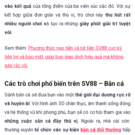
vào kết quả
của tổng điểm của ba viên xúc xắc đó. Với sự
kết hợp giữa đơn giản và thú vị, trò chơi này
thu hút rất
nhiều người chơi v
à tạo ra những
giây phút giải trí tuyệt
vời.
Xem thêm:
Phương thức nạp tiền và rút tiền SV88 cực kỳ
tiện lợi và bảo mật, giúp bạn giao dịch hiệu quả mà không
gặp rắc rối.
Các trò chơi phổ biến trên SV88 – Bắn cá
Sảnh bắn cá sẽ đưa bạn vào một
thế giới đại dương rực rỡ
và huyền bí
. Với hình ảnh 3D chân thực, âm thanh sống động
và hệ thống vũ khí phong phú, bạn sẽ có cơ hội tham gia vào
những cuộc săn cá đầy thú vị.
Ngoài ra, nhà cái còn
thường xuyên
tổ chức các sự kiện
bắn cá đổi thưởng
hấp