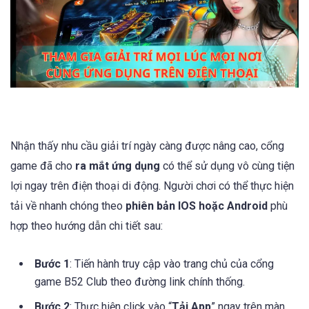
Nhận thấy nhu cầu giải trí ngày càng được nâng cao, cổng
game đã cho
ra mắt ứng dụng
có thể sử dụng vô cùng tiện
lợi ngay trên điện thoại di động. Người chơi có thể thực hiện
tải về nhanh chóng theo
phiên bản IOS hoặc Android
phù
hợp theo hướng dẫn chi tiết sau:
Bước 1
: Tiến hành truy cập vào trang chủ của cổng
game B52 Club theo đường link chính thống.
Bước 2
: Thực hiện click vào “
Tải App
” ngay trên màn