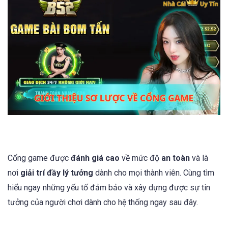
Cổng game được
đánh giá cao
về mức độ
an toàn
và là
nơi
giải trí đầy lý tưởng
dành cho mọi thành viên. Cùng tìm
hiểu ngay những yếu tố đảm bảo và xây dựng được sự tin
tưởng của người chơi dành cho hệ thống ngay sau đây.