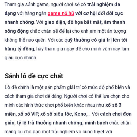
Tham gia sảnh game, người chơi sẽ có
trải nghiệm đa
dạng
với hàng ngàn
game
nổ hũ
với cơ hội đổi đời cực
nhanh chóng
. Với
giao diện, đồ họa bắt mắt, âm thanh
sống động
chắc chắn sẽ để lại cho anh em một ấn tượng
không thể nào quên. Với các q
uỹ thưởng có giá trị lên tới
hàng tỷ đồng
, hãy tham gia ngay để cho minh vận may làm
giàu cực nhanh.
Sảnh lô đề cực chất
Lô đề chính là một sản phẩm giải trí có mức độ phổ biến và
cách tham gia chơi dễ dàng. Người chơi có thể lựa chọn cho
mình các hình thức chơi phổ biến khác nhau như
xổ số 3
miền, xổ số VIP, xổ số siêu tốc, Keno,
… Với
cách chơi đơn
giản, tỷ lệ trả thưởng nhanh chóng, minh bạch
chắc chắn
mang lại cho bạn một trải nghiệm vô cùng tuyệt vời.