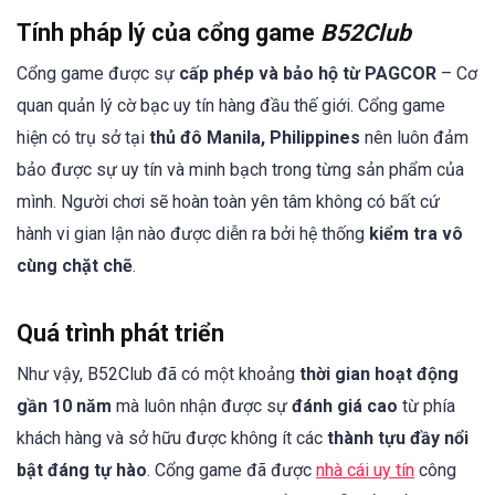
Tính pháp lý của cổng game
B52Club
Cổng game được sự
cấp phép và bảo hộ từ PAGCOR
– Cơ
quan quản lý cờ bạc uy tín hàng đầu thế giới. Cổng game
hiện có trụ sở tại
thủ đô Manila, Philippines
nên luôn đảm
bảo được sự uy tín và minh bạch trong từng sản phẩm của
mình. Người chơi sẽ hoàn toàn yên tâm không có bất cứ
hành vi gian lận nào được diễn ra bởi hệ thống
kiểm tra vô
cùng chặt chẽ
.
Quá trình phát triển
Như vậy, B52Club đã có một khoảng
thời gian hoạt động
gần 10 năm
mà luôn nhận được sự
đánh giá cao
từ phía
khách hàng và sở hữu được không ít các
thành tựu đầy nổi
bật đáng tự hào
. Cổng game đã được
nhà cái uy tín
công