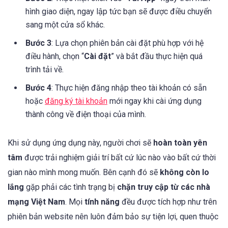
hình giao diện, ngay lập tức bạn sẽ được điều chuyển
sang một cửa sổ khác.
Bước 3
: Lựa chọn phiên bản cài đặt phù hợp với hệ
điều hành, chọn “
Cài đặt
” và bắt đầu thực hiện quá
trình tải về.
Bước 4
: Thực hiện đăng nhập theo tài khoản có sẵn
hoặc
đăng ký tài khoản
mới ngay khi cài ứng dụng
thành công về điện thoại của mình.
Khi sử dụng ứng dụng này, người chơi sẽ
hoàn toàn yên
tâm
được trải nghiệm giải trí bất cứ lúc nào vào bất cứ thời
gian nào mình mong muốn. Bên cạnh đó sẽ
không còn lo
lắng
gặp phải các tình trạng bị
chặn truy cập từ các nhà
mạng Việt Nam
. Mọi
tính năng
đều được tích hợp như trên
phiên bản website nên luôn đảm bảo sự tiện lợi, quen thuộc