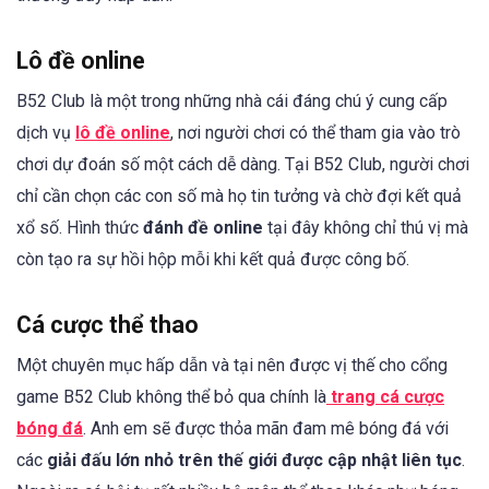
Lô đề online
B52 Club là một trong những nhà cái đáng chú ý cung cấp
dịch vụ
lô đề online
, nơi người chơi có thể tham gia vào trò
chơi dự đoán số một cách dễ dàng. Tại B52 Club, người chơi
chỉ cần chọn các con số mà họ tin tưởng và chờ đợi kết quả
xổ số. Hình thức
đánh đề online
tại đây không chỉ thú vị mà
còn tạo ra sự hồi hộp mỗi khi kết quả được công bố.
Cá cược thể thao
Một chuyên mục hấp dẫn và tại nên được vị thế cho cổng
game B52 Club không thể bỏ qua chính là
trang cá cược
bóng đá
. Anh em sẽ được thỏa mãn đam mê bóng đá với
các
giải đấu lớn nhỏ trên thế giới được cập nhật liên tục
.