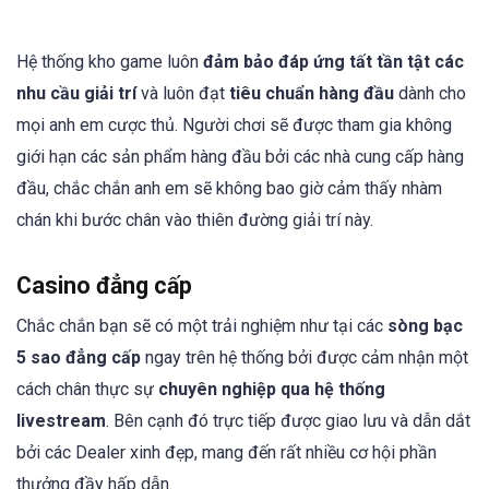
Hệ thống kho game luôn
đảm bảo đáp ứng tất tần tật các
nhu cầu giải trí
và luôn đạt
tiêu chuẩn hàng đầu
dành cho
mọi anh em cược thủ. Người chơi sẽ được tham gia không
giới hạn các sản phẩm hàng đầu bởi các nhà cung cấp hàng
đầu, chắc chắn anh em sẽ không bao giờ cảm thấy nhàm
chán khi bước chân vào thiên đường giải trí này.
Casino đẳng cấp
Chắc chắn bạn sẽ có một trải nghiệm như tại các
sòng bạc
5 sao đẳng cấp
ngay trên hệ thống bởi được cảm nhận một
cách chân thực sự
chuyên nghiệp qua hệ thống
livestream
. Bên cạnh đó trực tiếp được giao lưu và dẫn dắt
bởi các Dealer xinh đẹp, mang đến rất nhiều cơ hội phần
thưởng đầy hấp dẫn.