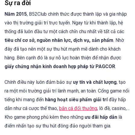
Sự ra đời
Năm 2015
, B52Club chính thức được thành lập và gia nhập
vào thị trường giải trí trực tuyến. Ngay từ khi thành lập, hệ
thống đã luôn đầu tư một cách chỉn chu nhất về tất cả các
tiêu chí cơ sở, nguồn nhân lực, dịch vụ, sản phẩm
. Nhờ
đây đã tạo nên một sự thu hút mạnh mẽ dành cho khách
hàng. Bên cạnh đó là sự nỗ lực hoàn thiện để nhận được
giấy chứng nhận kinh doanh hợp pháp từ PAGCOR
.
Chính điều này luôn đảm bảo sự
uy tín và chất lượng
, tạo
ra một môi trường giải trí lành mạnh, an toàn. Cổng game nổi
tiếng khi mang đến
hàng hoạt siêu phẩm giải trí
đầy hấp
dẫn như cá cược thể thao,
bắn cá đổi thưởng
, lô đề, casino,…
Kho game phong phú kèm theo những
ưu đãi hấp dẫn
là
điểm nhấn tạo sự thu hút đông đảo người tham gia.