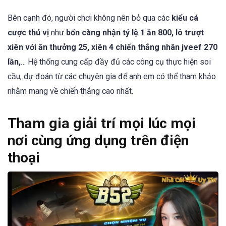
Bên cạnh đó, người chơi không nên bỏ qua các
kiểu cá
cược thú vị
như
bốn càng nhận tỷ lệ 1 ăn 800, lô trượt
xiên với ăn thưởng 25, xiên 4 chiến thắng nhân jveef 270
lần,
… Hệ thống cung cấp đầy đủ các công cụ thực hiện soi
cầu, dự đoán từ các chuyên gia để anh em có thể tham khảo
nhằm mang về chiến thắng cao nhất.
Tham gia giải trí mọi lúc mọi
nơi cùng ứng dụng trên điện
thoại