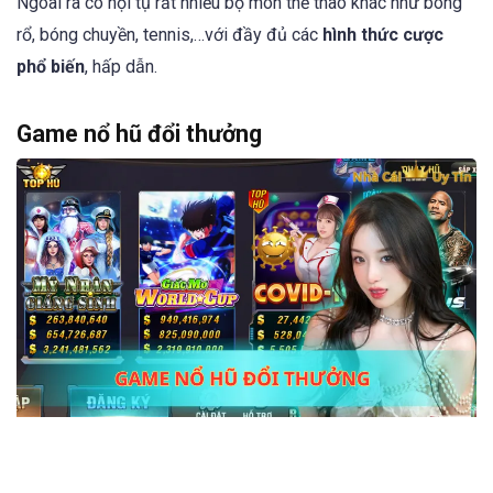
Ngoài ra có hội tụ rất nhiều bộ môn thể thao khác như bóng
rổ, bóng chuyền, tennis,…với đầy đủ các
hình thức cược
phổ biến
, hấp dẫn.
Game nổ hũ đổi thưởng