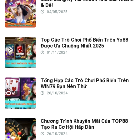
& Dễ!
04/05/2025
Top Các Trò Chơi Phổ Biến Trên Yo88
Được Ưa Chuộng Nhất 2025
01/11/2024
Tổng Hợp Các Trò Chơi Phổ Biến Trên
WIN79 Bạn Nên Thử
26/10/2024
Chương Trình Khuyến Mãi Của TOP88
Tạo Ra Cơ Hội Hấp Dẫn
26/10/2024