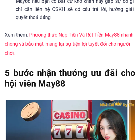
May88 nếu bạn có bất cứ khó khăn hay gặp sự cố gì
chỉ cần liên hệ CSKH sẽ có câu trả lời, hướng giải
quyết thoả đáng.
Xem thêm:
Phương thức Nạp Tiền Và Rút Tiền May88 nhanh
chóng và bảo mật, mang lại sự tiện lợi tuyệt đối cho người
chơi.
5 bước nhận thưởng ưu đãi cho
hội viên May88