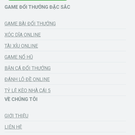
GAME ĐỔI THƯỞNG ĐẶC SẮC
GAME BÀI ĐỔI THƯỞNG
XÓC DĨA ONLINE
TÀI XỈU ONLINE
GAME NỔ HŨ
BẮN CÁ ĐỔI THƯỞNG
ĐÁNH LÔ ĐỀ ONLINE
TỶ LỆ KÈO NHÀ CÁI 5
VỀ CHÚNG TÔI
GIỚI THIỆU
LIÊN HỆ