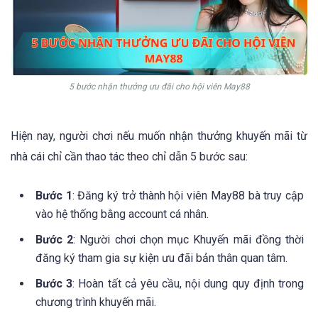
5 bước nhận thưởng ưu đãi cho hội viên May88
Hiện nay, người chơi nếu muốn nhận thưởng khuyến mãi từ
nhà cái chỉ cần thao tác theo chỉ dẫn 5 bước sau:
Bước 1
: Đăng ký trở thành hội viên May88 bà truy cập
vào hệ thống bằng account cá nhân.
Bước 2
: Người chơi chọn mục Khuyến mãi đồng thời
đăng ký tham gia sự kiện ưu đãi bản thân quan tâm.
Bước 3
: Hoàn tất cả yêu cầu, nội dung quy định trong
chương trình khuyến mãi.