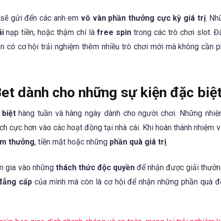
g sẽ gửi đến các anh em
vô vàn phần thưởng cực kỳ giá trị
. Nh
i
nạp tiền, hoặc thậm chí là
free spin
trong các trò chơi slot. Đ
n có cơ hội trải nghiệm thêm nhiều trò chơi mới mà không cần p
et dành cho những sự kiện đặc biệ
biệt
hàng tuần và hàng ngày dành cho người chơi. Những nhiệ
ích cực hơn vào các hoạt động tại nhà cái. Khi hoàn thành nhiệm 
ểm thưởng
, tiền mặt hoặc những
phần quà giá trị
.
m gia vào những
thách thức độc quyền
để nhận được giải thưở
đẳng cấp
của mình mà còn là cơ hội để nhận những phần quà đ