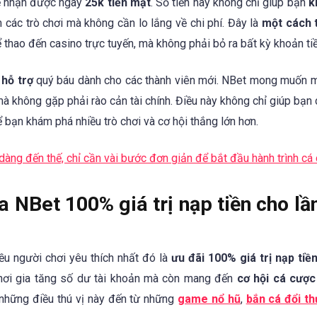
sẽ nhận được ngay
25k tiền mặt
. Số tiền này không chỉ giúp bạn
k
các trò chơi mà không cần lo lắng về chi phí. Đây là
một cách t
ể thao đến casino trực tuyến, mà không phải bỏ ra bất kỳ khoản ti
 hỗ trợ
quý báu dành cho các thành viên mới. NBet mong muốn 
à không gặp phải rào cản tài chính. Điều này không chỉ giúp bạn
 bạn khám phá nhiều trò chơi và cơ hội thắng lớn hơn.
àng đến thế, chỉ cần vài bước đơn giản để bắt đầu hành trình cá
 NBet 100% giá trị nạp tiền cho lầ
u người chơi yêu thích nhất đó là
ưu đãi 100% giá trị nạp tiề
chơi gia tăng số dư tài khoản mà còn mang đến
cơ hội cá cược
 những điều thú vị này đến từ những
game nổ hũ
,
bắn cá đổi t