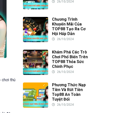
26/10/2024
Chương Trình
Khuyến Mãi Của
TOP88 Tạo Ra Cơ
Hội Hấp Dẫn
26/10/2024
Khám Phá Các Trò
Chơi Phổ Biến Trên
TOP88 Thỏa Sức
Chinh Phục
26/10/2024
 chơi thú
Phương Thức Nạp
Tiền Và Rút Tiền
Top88 An Toàn
Tuyệt Đối
26/10/2024