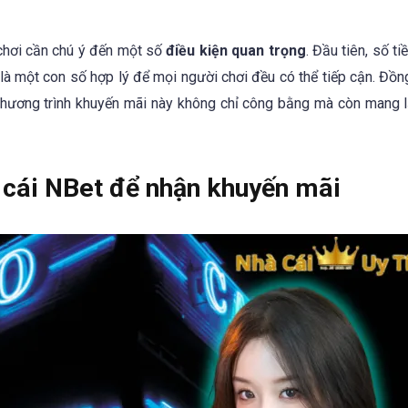
 chơi cần chú ý đến một số
điều kiện quan trọng
. Đầu tiên, số ti
à một con số hợp lý để mọi người chơi đều có thể tiếp cận. Đồng
 chương trình khuyến mãi này không chỉ công bằng mà còn mang 
 cái NBet để nhận khuyến mãi