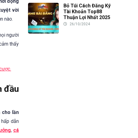
hởi động
Bỏ Túi Cách Đăng Ký
uyệt vời
Tài Khoản Top88
Thuận Lợi Nhất 2025
ền nào.
26/10/2024
mọi người
 cảm thấy
 cược.
n đầu
n cho lần
hấp dẫn
hưởng
,
cá