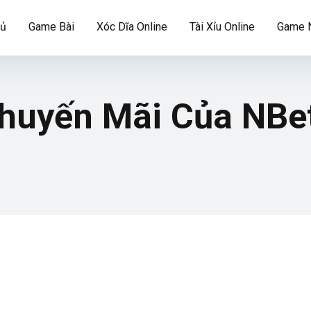
hủ
Game Bài
Xóc Dĩa Online
Tài Xỉu Online
Game 
huyến Mãi Của NBe