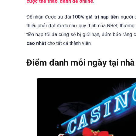
cược thể thao
,
đánh đề online
.
Để nhận được ưu đãi
100% giá trị nạp tiền
, người
thiểu phải đạt được như quy định của NBet, thường l
tiền nạp tối đa cũng sẽ bị giới hạn, đảm bảo rằng
cao nhất
cho tất cả thành viên.
Điểm danh mỗi ngày tại nhà