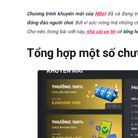
Chương trình khuyến mãi của
NBet
đã và đang t
đông đảo người chơi
. Bởi vì sức nóng mà những ch
Cho nên, trong bài viết này,
nhà cái uy tín
sẽ
tổng h
Tổng hợp một số chư