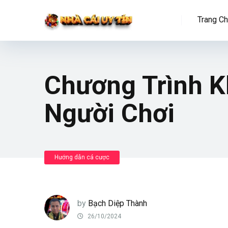
Trang C
Chương Trình K
Người Chơi
Hướng dẫn cá cược
by
Bạch Diệp Thành
26/10/2024