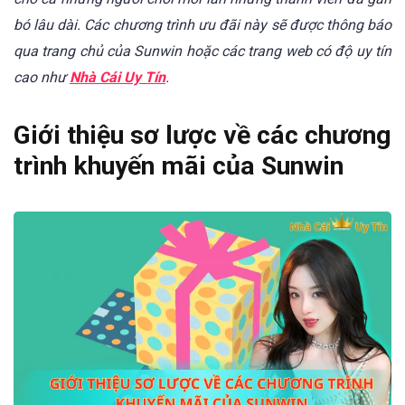
bó lâu dài. Các chương trình ưu đãi này sẽ được thông báo
qua trang chủ của Sunwin hoặc các trang web có độ uy tín
cao như
Nhà Cái Uy Tín
.
Giới thiệu sơ lược về các chương
trình khuyến mãi của Sunwin