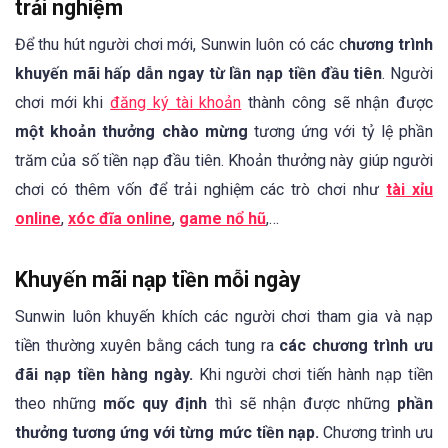
trải nghiệm
Để thu hút người chơi mới, Sunwin luôn có các c
hương trình
khuyến mãi hấp dẫn ngay từ lần nạp tiền đầu tiên
. Người
chơi mới khi
đăng ký tài khoản
thành công sẽ nhận được
một khoản thưởng chào mừng
tương ứng với tỷ lệ phần
trăm của số tiền nạp đầu tiên. Khoản thưởng này giúp người
chơi có thêm vốn để trải nghiệm các trò chơi như
tài xỉu
online
,
xóc đĩa online
,
game nổ hũ
,…
Khuyến mãi nạp tiền mỗi ngày
Sunwin luôn khuyến khích các người chơi tham gia và nạp
tiền thường xuyên bằng cách tung ra
các chương trình ưu
đãi nạp tiền hàng ngày.
Khi người chơi tiến hành nạp tiền
theo những
mốc quy định
thì sẽ nhận được những
phần
thưởng tương ứng với từng mức tiền nạp.
Chương trình ưu