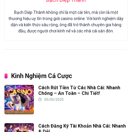
Bạch Diệp Thành không chỉ là một cái tên, mà còn là một
thương hiệu uy tín trong giới casino online. Với kinh nghiệm dày
dặn và kiến thức sâu rộng, ông đã trở thành chuyên gia hàng
đầu, được người chơi kính nể và các nhà cái săn đón.
Kinh Nghiệm Cá Cược
Cách Rút Tiền Từ Các Nhà Cái: Nhanh
Chóng – An Toàn – Chi Tiết!
05/05/2025
Cách Đăng Ký Tài Khoản Nhà Cái: Nhanh
& Dễ!