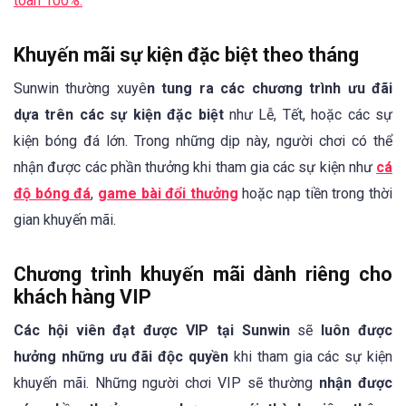
toàn 100%.
Khuyến mãi sự kiện đặc biệt theo tháng
Sunwin thường xuyê
n tung ra các chương trình ưu đãi
dựa trên các sự kiện đặc biệt
như Lễ, Tết, hoặc các sự
kiện bóng đá lớn. Trong những dịp này, người chơi có thể
nhận được các phần thưởng khi tham gia các sự kiện như
cá
độ bóng đá
,
game bài đổi thưởng
hoặc nạp tiền trong thời
gian khuyến mãi.
Chương trình khuyến mãi dành riêng cho
khách hàng VIP
Các hội viên đạt được VIP tại Sunwin
sẽ
luôn được
hưởng những ưu đãi độc quyền
khi tham gia các sự kiện
khuyến mãi. Những người chơi VIP sẽ thường
nhận được