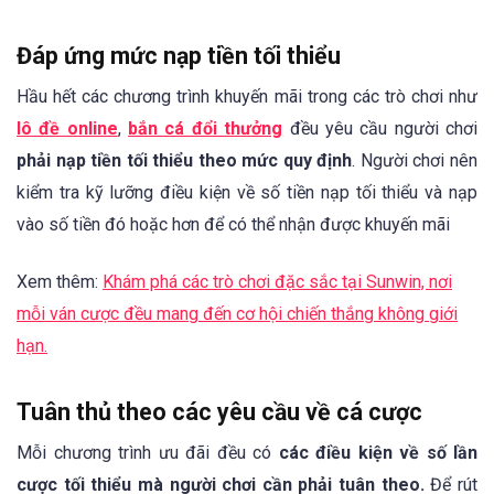
Đáp ứng mức nạp tiền tối thiểu
Hầu hết các chương trình khuyến mãi trong các trò chơi như
lô đề online
,
bắn cá đổi thưởng
đều yêu cầu người chơi
phải nạp tiền tối thiểu theo mức quy định
. Người chơi nên
kiểm tra kỹ lưỡng điều kiện về số tiền nạp tối thiểu và nạp
vào số tiền đó hoặc hơn để có thể nhận được khuyến mãi
Xem thêm:
Khám phá các trò chơi đặc sắc tại Sunwin, nơi
mỗi ván cược đều mang đến cơ hội chiến thắng không giới
hạn.
Tuân thủ theo các yêu cầu về cá cược
Mỗi chương trình ưu đãi đều có
các điều kiện về số lần
cược tối thiểu mà người chơi cần phải tuân theo.
Để rút