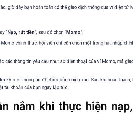
o, giờ đây bạn hoàn toàn có thể giao dịch thông qua ví điện tử
ay “
Nạp, rút tiền
”, sau đó chọn “
Momo
”.
 Momo chính thức, hội viên chỉ cần chọn một trong hai, nhập chín
c các thông tin yêu cầu như: số điện thoại của ví Momo, mã giao
 tra kỹ mọi thông tin để đảm bảo chính xác. Sau khi hoàn thành, 
ật tài khoản của bạn ngay lập tức.
ần nắm khi thực hiện nạp,