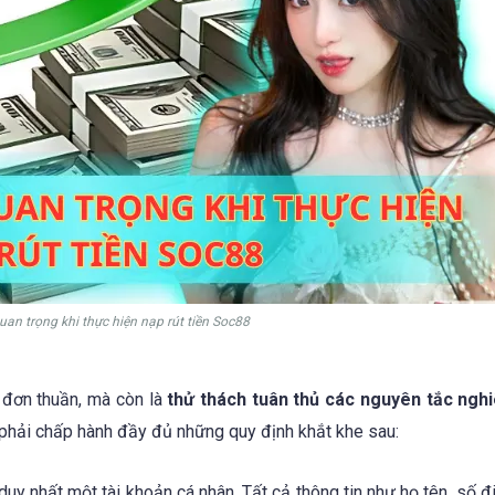
quan trọng khi thực hiện nạp rút tiền Soc88
h đơn thuần, mà còn là
thử thách tuân thủ các nguyên tắc ngh
c phải chấp hành đầy đủ những quy định khắt khe sau:
uy nhất một tài khoản cá nhân. Tất cả thông tin như họ tên, số đ