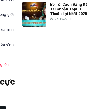
Bỏ Túi Cách Đăng Ký
Tài Khoản Top88
Thuận Lợi Nhất 2025
hông giới
26/10/2024
xác minh
hóa vĩnh
g lớn.
 cực