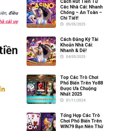
Cách Rút Tiền Từ
Các Nhà Cái: Nhanh
Chóng – An Toàn –
iên,
điều
Chi Tiết!
hà cái uy
05/05/2025
Cách Đăng Ký Tài
Khoản Nhà Cái:
tiền
Nhanh & Dễ!
04/05/2025
Top Các Trò Chơi
Phổ Biến Trên Yo88
Được Ưa Chuộng
Nhất 2025
01/11/2024
Tổng Hợp Các Trò
Chơi Phổ Biến Trên
WIN79 Bạn Nên Thử