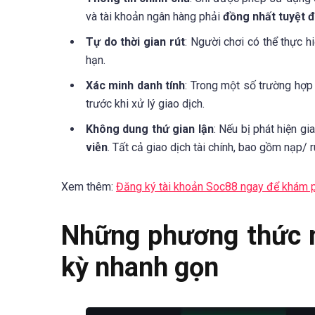
và tài khoản ngân hàng phải
đồng nhất tuyệt đ
Tự do thời gian rút
: Người chơi có thể thực h
hạn.
Xác minh danh tính
: Trong một số trường hợp
trước khi xử lý giao dịch.
Không dung thứ gian lận
: Nếu bị phát hiện g
viễn
. Tất cả giao dịch tài chính, bao gồm nạp/ r
Xem thêm:
Đăng ký tài khoản Soc88 ngay để khám ph
Những phương thức n
kỳ nhanh gọn